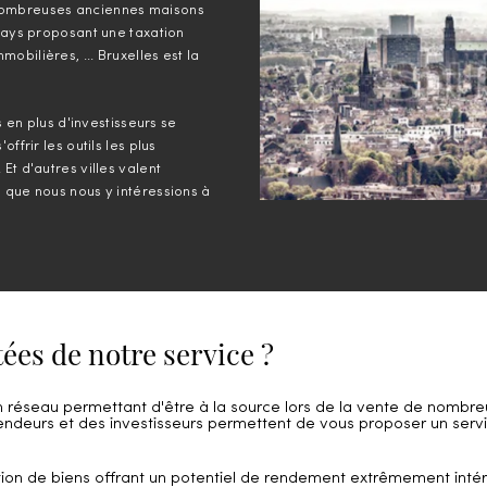
 nombreuses anciennes maisons
 pays proposant une taxation
bilières, ... Bruxelles est la
s en plus d'investisseurs se
ffrir les outils les plus
Et d'autres villes valent
 que nous nous y intéressions à
tées de notre service ?
 réseau permettant d'être à la source lors de la vente de nombre
endeurs et des investisseurs permettent de vous proposer un servi
ection de biens offrant un potentiel de rendement extrêmement inté