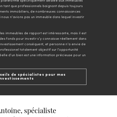
e plateforme spécifiquement dédiée aux immeubles
'en tant que professionnels baignant depuis toujours
sements immobiliers, de nombreuses connaissances
 nous n'avions pas un immeuble dans lequel investir
les immeubles de rapport est intéressante, mais il est
es fonds pour investir s'y connaisse réellement dans
 investissement conséquent, et personne n'a envie de
professionel totalement objectif sur l'opportunité
 réelle d'un bien est une information précieuse pour un
seils de spécialistes pour mes
investissements
ntoine, spécialiste