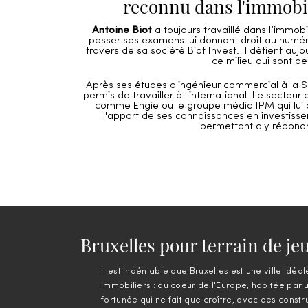
reconnu dans l'immobil
Antoine Biot
a toujours travaillé dans l’immobi
passer ses examens lui donnant droit au numéro
travers de sa société Biot Invest. Il détient 
ce milieu qui sont d
Après ses études d'ingénieur commercial à la 
permis de travailler à l'international. Le secteur
comme Engie ou le groupe média IPM qui lui pe
l'apport de ses connaissances en investissem
permettant d'y répondre
Bruxelles pour terrain de je
Il est indéniable que Bruxelles est une ville idéa
immobiliers : au coeur de l'Europe, habitée par
fortunée qui ne fait que croître, avec des const