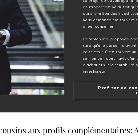
Le projet de développer un
de rapport est né du fait qu
dans le milieu des investis
nous demandaient souvent si
à leur conseiller.
La rentabilité proposée par 
rare qu'une personne ayant d
ce secteur. C'est souvent un
se tromper, donc l'avis d'un 
d'achat et sur la rentabilité
investisseur.
Profiter de con
 cousins aux profils complémentaires: A