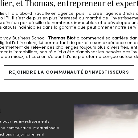
ier, et Thomas, entrepreneur et expert
lier. Il a d’abord travaillé en agence, puis il a créé l’agence Brick
 IPI. Il s’est de plus en plus intéressé au marché de l’investissem
aujourd’hui un portefeuille de nombreux immeubles et a développé
es atouts indéniables dans la garantie que peut amener notre servi
Solvay Business School,
Thomas Biot
a commencé sa carrière dans 
 digital l'attire alors, lui permettant de parfaire son expérience e
rmettent de relever des challenges toujours plus diversifiés, entr
ents immobiliers, son rôle ici a été d'analyser les besoins des in
 au mieux, et ceci en s'aidant d'une plateforme conçue autour de la
REJOINDRE LA COMMUNAUTÉ D'INVESTISSEURS
u
le pour les investissements
 une communauté internationale
ructions majoritairement