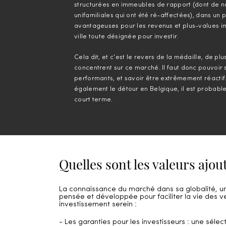
structurées en immeubles de rapport (dont de
unifamiliales qui ont été ré-affectées), dans un
avantageuses pour les revenus et plus-values immo
ville toute désignée pour investir.
Cela dit, et c'est le revers de la médaille, de plu
concentrent sur ce marché. Il faut donc pouvoir s'o
performants, et savoir être extrêmement réactif. 
également le détour en Belgique, il est probable
court terme.
Quelles sont les valeurs ajou
La connaissance du marché dans sa globalité, un
pensée et développée pour faciliter la vie des v
investissement serein :
- Les garanties pour les investisseurs : une sél