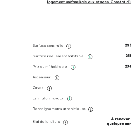
logement unifamiliale aux étages. Constat d’
29
Surface construite
25
Surface réellement habitable
23
Prix au m² habitable
Ascenseur
Caves
Estimation travaux
Renseignements urbanistiques
A rénover d
Etat de la toiture
quelques an