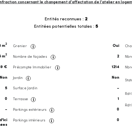
infraction concernant le changement d’affectation de l’atelier en log
Entités reconnues :
2
Entitées potentielles totales :
5
2
8 m
Oui
Grenier
Cha
2
5 m
2
Nombre de façades
Nbr
49 €
1214
Précompte Immobilier
Nbr
Non
Non
Jardin
Stat
5
-
Surface Jardin
Rdt 
0
1
Terrasse
Rdt 
-
0
Parkings extérieurs
'ici
0
Parkings intérieurs
nées