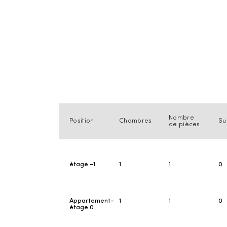
Nombre
Position
Chambres
Su
de pièces
étage -1
1
1
0
Appartement-
1
1
0
étage 0