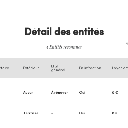
Détail des entités
N
5 Entités reconnues
Etat
rface
Extérieur
En infraction
Loyer ac
général
Aucun
À rénover
Oui
0 €
Terrasse
-
Oui
0 €