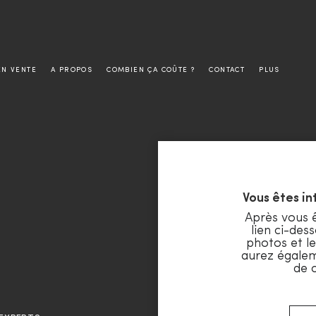
EN VENTE
A PROPOS
COMBIEN ÇA COÛTE ?
CONTACT
PLUS
Vous êtes i
Après vous ê
lien ci-dess
photos et le
aurez égale
de 