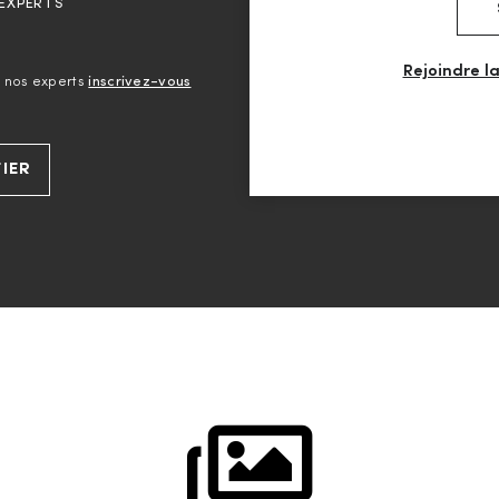
 EXPERTS
Rejoindre l
ar nos experts
inscrivez-vous
FIER