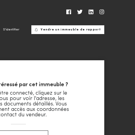
S'identifier
Vendre un immeuble de rapport
ntéressé par cet immeuble ?
tre connecté, cliquez sur le
ous pour voir l'adresse, les
s documents détaillés. Vous
ment accès aux coordonnées
contact du vendeur.