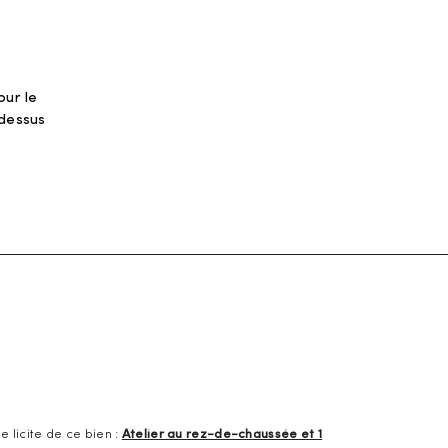
our le
-dessus
 licite de ce bien :
Atelier au rez-de-chaussée et 1