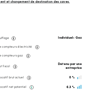
ement et changement de destination des caves.
Individuel- Gaz
uffage
e compteurs électricité
e compteurs gaz
Détenu par une
ut fiscal
entreprise
locatif brut actuel
0 %
locatif net potentiel
6.3 %