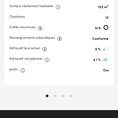
2
Surface réellement habitable
732 m
Chambres
13
Entités reconnues
5/5
Renseignements urbanistiques
Conforme
Rdt locatif brut actuel
0 %
Rdt locatif net potentiel
4.1 %
Jardin
Oui