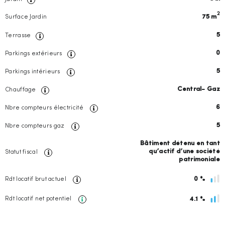
2
75 m
Surface Jardin
5
Terrasse
0
Parkings extérieurs
5
Parkings intérieurs
Central- Gaz
Chauffage
6
Nbre compteurs électricité
5
Nbre compteurs gaz
Bâtiment détenu en tant
qu’actif d’une société
Statut fiscal
patrimoniale
Rdt locatif brut actuel
0 %
Rdt locatif net potentiel
4.1 %